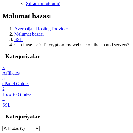
Şifrəmi unutdum?
Məlumat bazası
Azerbaijan Hosting Provider
Məlumat bazası
SSL
Can I use Let's Encrypt on my website on the shared servers?
Kateqoriyalar
3
Affiliates
3
cPanel Guides
2
How to Guides
4
SSL
Kateqoriyalar