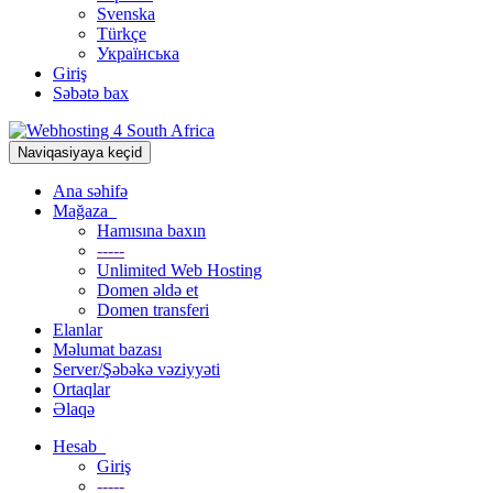
Svenska
Türkçe
Українська
Giriş
Səbətə bax
Naviqasiyaya keçid
Ana səhifə
Mağaza
Hamısına baxın
-----
Unlimited Web Hosting
Domen əldə et
Domen transferi
Elanlar
Məlumat bazası
Server/Şəbəkə vəziyyəti
Ortaqlar
Əlaqə
Hesab
Giriş
-----