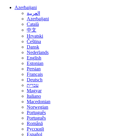
Azerbaijani
العربية
Azerbaijani
Català
中文
Hrvatski
Čeština
Dansk
Nederlands
English
Estonian
Persian
Français
Deutsch
עברית
Magyar
Italiano
Macedonian
Norwegian
Português
Português
Română
Русский
Español