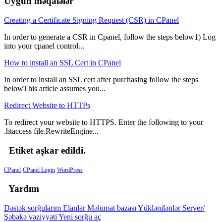
Uyğun məqalələr
Creating a Certificate Signing Request (CSR) in CPanel
In order to generate a CSR in Cpanel, follow the steps below1) Log
into your cpanel control...
How to install an SSL Cert in CPanel
In order to install an SSL cert after purchasing follow the steps
belowThis article assumes you...
Redirect Website to HTTPs
To redirect your website to HTTPS. Enter the following to your
.htaccess file.RewriteEngine...
Etiket aşkar edildi.
CPanel
CPanel Login
WordPress
Yardım
Dəstək sorğularım
Elanlar
Məlumat bazası
Yüklənilənlər
Server/
Şəbəkə vəziyyəti
Yeni sorğu aç