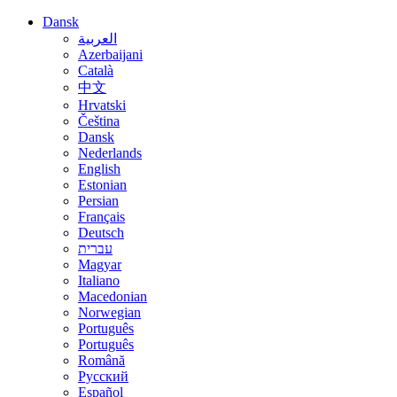
Dansk
العربية
Azerbaijani
Català
中文
Hrvatski
Čeština
Dansk
Nederlands
English
Estonian
Persian
Français
Deutsch
עברית
Magyar
Italiano
Macedonian
Norwegian
Português
Português
Română
Русский
Español