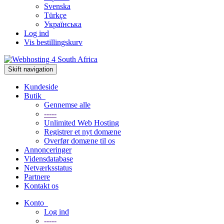
Svenska
Türkçe
Українська
Log ind
Vis bestillingskurv
Skift navigation
Kundeside
Butik
Gennemse alle
-----
Unlimited Web Hosting
Registrer et nyt domæne
Overfør domæne til os
Annonceringer
Vidensdatabase
Netværksstatus
Partnere
Kontakt os
Konto
Log ind
-----